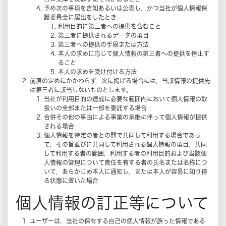
予め次の事項を告知あるいは公表し，かつ当社が個人情報保
護委員会に届出をしたとき
利用目的に第三者への提供を含むこと
第三者に提供されるデータの項目
第三者への提供の手段または方法
本人の求めに応じて個人情報の第三者への提供を停止す
ること
本人の求めを受け付ける方法
前項の定めにかかわらず，次に掲げる場合には，当該情報の提供先
は第三者に該当しないものとします。
当社が利用目的の達成に必要な範囲内において個人情報の取
扱いの全部または一部を委託する場合
合併その他の事由による事業の承継に伴って個人情報が提供
される場合
個人情報を特定の者との間で共同して利用する場合であっ
て，その旨並びに共同して利用される個人情報の項目，共同
して利用する者の範囲，利用する者の利用目的および当該個
人情報の管理について責任を有する者の氏名または名称につ
いて，あらかじめ本人に通知し，または本人が容易に知り得
る状態に置いた場合
個人情報の訂正等について
ユーザーは，当社の保有する自己の個人情報が誤った情報である