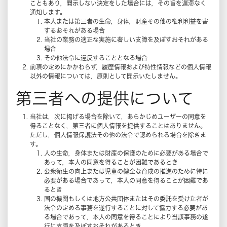
こともあり，開示しない決定をした場合には，その旨を遅滞なく
通知します。
本人または第三者の生命，身体，財産その他の権利利益を害
するおそれがある場合
当社の業務の適正な実施に著しい支障を及ぼすおそれがある
場合
その他法令に違反することとなる場合
前項の定めにかかわらず，履歴情報および特性情報などの個人情報
以外の情報については，原則として開示いたしません。
第三者への提供について
当社は，次に掲げる場合を除いて，あらかじめユーザーの同意を
得ることなく，第三者に個人情報を提供することはありません。
ただし，個人情報保護法その他の法令で認められる場合を除きま
す。
人の生命，身体または財産の保護のために必要がある場合で
あって，本人の同意を得ることが困難であるとき
公衆衛生の向上または児童の健全な育成の推進のために特に
必要がある場合であって，本人の同意を得ることが困難であ
るとき
国の機関もしくは地方公共団体またはその委託を受けた者が
法令の定める事務を遂行することに対して協力する必要があ
る場合であって，本人の同意を得ることにより当該事務の遂
行に支障を及ぼすおそれがあるとき