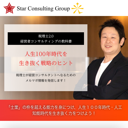
税理士2.0
経営者コンサルティングの教科書
人生100年時代を
生き抜く戦略のヒント
税理士が経営コンサルタントへなるための
メルマガ情報を発信します！
「士業」の枠を超える能力を身につけ、人生１００年時代・人工
知能時代を生き抜く力をつけよう！