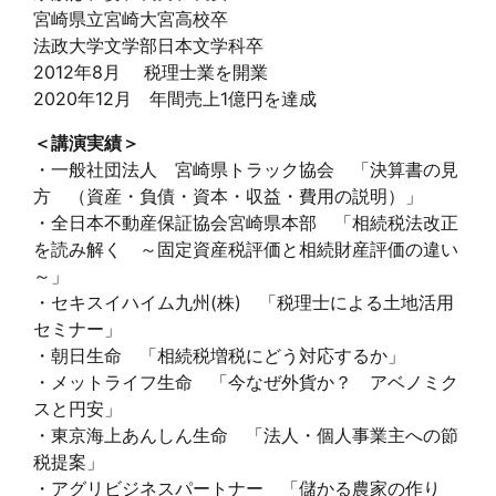
宮崎県立宮崎大宮高校卒
法政大学文学部日本文学科卒
2012年8月 税理士業を開業
2020年12月 年間売上1億円を達成
＜講演実績＞
・一般社団法人 宮崎県トラック協会 「決算書の見
方 （資産・負債・資本・収益・費用の説明）」
・全日本不動産保証協会宮崎県本部 「相続税法改正
を読み解く ～固定資産税評価と相続財産評価の違い
～」
・セキスイハイム九州(株) 「税理士による土地活用
セミナー」
・朝日生命 「相続税増税にどう対応するか」
・メットライフ生命 「今なぜ外貨か？ アベノミク
スと円安」
・東京海上あんしん生命 「法人・個人事業主への節
税提案」
・アグリビジネスパートナー 「儲かる農家の作り