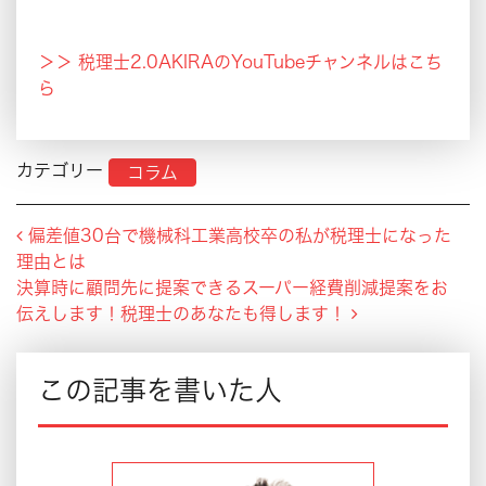
＞＞ 税理士2.0AKIRAのYouTubeチャンネルはこち
ら
カテゴリー
コラム
Post navigation
偏差値30台で機械科工業高校卒の私が税理士になった
理由とは
決算時に顧問先に提案できるスーパー経費削減提案をお
伝えします！税理士のあなたも得します！
この記事を書いた人