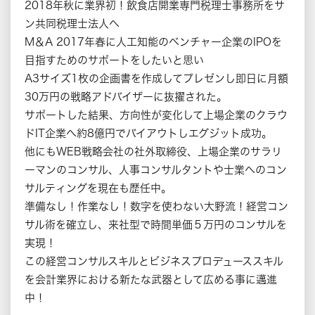
2018年秋に業界初！飲食店開業専門税理士事務所をサ
ン共同税理士法人へ
M＆A 2017年春に人工知能のベンチャー企業のIPOを
目指すためのサポートをしたいと思い
A3サイズ1枚の企画書を作成してプレゼンし即日に月額
30万円の戦略アドバイザーに抜擢された。
サポートした結果、方向性が変化して上場企業のクラウ
ドIT企業へ約8億円でバイアウトしエグジット成功。
他にもWEB戦略会社の社外取締役、上場企業のサラリ
ーマンのコンサル、人事コンサルタントや士業へのコン
サルティングを現在も歴任中。
準備なし！作業なし！数字を使わない大野流！経営コン
サル術を確立し、来社型で時間単価５万円のコンサルを
実現！
この経営コンサルスキルとビジネスプロデューススキル
を会計業界における新たな武器として広める事に邁進
中！