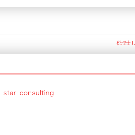
税理士1
_star_consulting